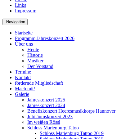
Links
Impressum
Navigation
Startseite
Programm Jahreskonzert 2026
Über uns
Heute
Historie
Musiker
Der Vorstand
Termine
Kontakt
fördernde Mitgliedschaft
Mach mit!
Galerie
Jahreskonzert 2025
Jahreskonzert 2024
Benefizkonzert Heeresmusikkorps Hannover
Jubiläumskonzert 2023
Im weißen Rössl
Schloss Marienburg Tatoo
Schloss Marienburg Tattoo 2019
Schloss Marienburg Tattoo 2018