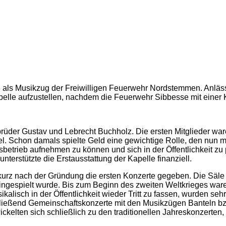
als Musikzug der Freiwilligen Feuerwehr Nordstemmen. Anlässl
le aufzustellen, nachdem die Feuerwehr Sibbesse mit einer K
der Gustav und Lebrecht Buchholz. Die ersten Mitglieder ware
. Schon damals spielte Geld eine gewichtige Rolle, den nun mu
rieb aufnehmen zu können und sich in der Öffentlichkeit zu p
erstützte die Erstausstattung der Kapelle finanziell.
kurz nach der Gründung die ersten Konzerte gegeben. Die Säle 
ngespielt wurde. Bis zum Beginn des zweiten Weltkrieges waren d
isch in der Öffentlichkeit wieder Tritt zu fassen, wurden seh
hließend Gemeinschaftskonzerte mit den Musikzügen Banteln bz
ckelten sich schließlich zu den traditionellen Jahreskonzerten