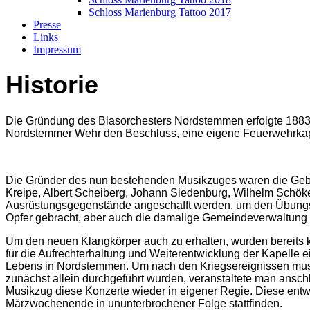
Schloss Marienburg Tattoo 2017
Presse
Links
Impressum
Historie
Die Gründung des Blasorchesters Nordstemmen erfolgte 1883 
Nordstemmer Wehr den Beschluss, eine eigene Feuerwehrkapel
Die Gründer des nun bestehenden Musikzuges waren die Gebrü
Kreipe, Albert Scheiberg, Johann Siedenburg, Wilhelm Schökel
Ausrüstungsgegenstände angeschafft werden, um den Übungsbet
Opfer gebracht, aber auch die damalige Gemeindeverwaltung unt
Um den neuen Klangkörper auch zu erhalten, wurden bereits 
für die Aufrechterhaltung und Weiterentwicklung der Kapelle ei
Lebens in Nordstemmen. Um nach den Kriegsereignissen musikal
zunächst allein durchgeführt wurden, veranstaltete man ansc
Musikzug diese Konzerte wieder in eigener Regie. Diese entwi
Märzwochenende in ununterbrochener Folge stattfinden.